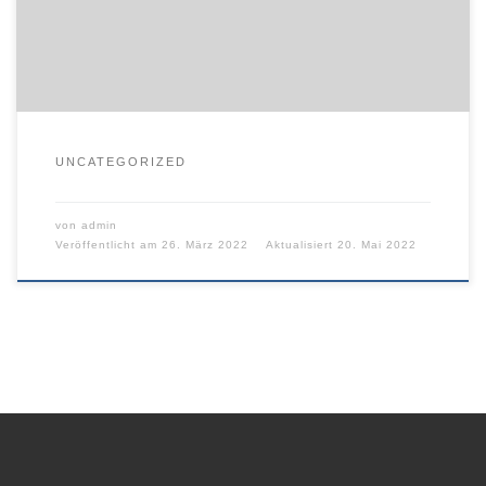
UNCATEGORIZED
von
admin
Veröffentlicht am
26. März 2022
Aktualisiert
20. Mai 2022