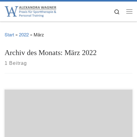
Zum Inhalt springen
Search
Me
Start
»
2022
»
März
Archiv des Monats:
März 2022
1 Beitrag